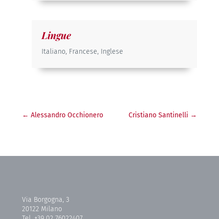
Lingue
Italiano, Francese, Inglese
←
Alessandro Occhionero
Cristiano Santinelli
→
Via Borgogna, 3
20122 Milano
Tel. +39 02 76022407